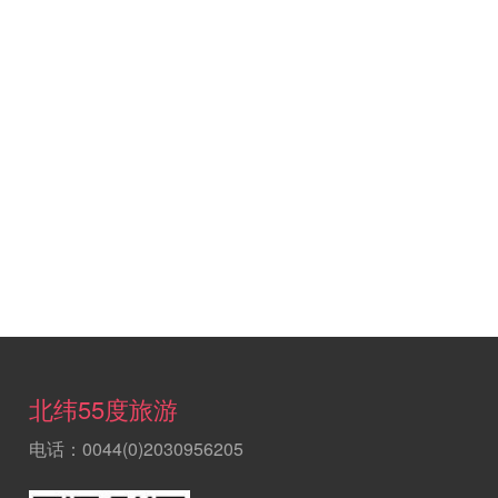
北纬55度旅游
电话：0044(0)2030956205