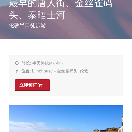
最早的唐人街、金丝雀码
头、泰晤士河
伦敦半日徒步游
时长:
半天路线(4小时）
位置:
Limehouse－金丝雀码头, 伦敦
立即预订