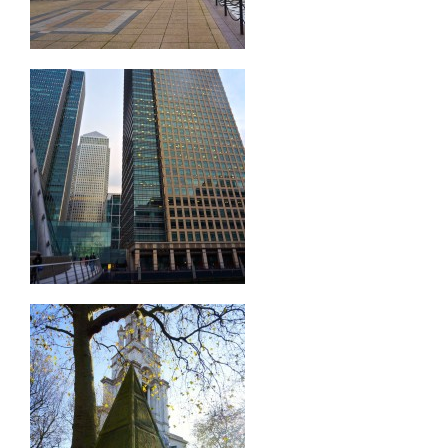
Clo
this
微信
mod