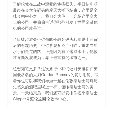
了解伦敦在二战中遭受的惨痛损失。半日徒步游
最终在金丝雀码头的摩天大楼下结束，这里是全
球金融中心之一。我们会为你一一介绍这里高大
上的公司，并偷偷告诉你那些引发了世界金融危
机的公司就是谁。
半日徒步游会带你领略伦敦各码头和泰晤士河背
后的有趣历史，带你参观多克兰河畔，重走当年
水手们走过的路，正是因为有了这些水手，伦敦
才逐渐发展成为世界上最富有的城市之一。
还想知道更多？这次旅行中我们还能安排你在英
国最著名的大厨Gordon Ramsey的餐厅用餐。或
者你也可以和我们导游一起在伦敦泰晤士河畔历
史悠久的酒吧里喝上一杯，俯瞰泰晤士河的美
景。一天结束后，我们还可以安排你搭乘泰晤士
Clipper号渡轮返回伦敦市中心。