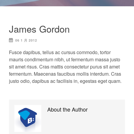
James Gordon
06 1 月 2012
Fusce dapibus, tellus ac cursus commodo, tortor
mauris condimentum nibh, ut fermentum massa justo
sit amet risus. Cras mattis consectetur purus sit amet
fermentum. Maecenas faucibus mollis interdum. Cras
justo odio, dapibus ac facilisis in, egestas eget quam.
About the Author