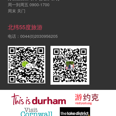
周一到周五 0900-1700
周末 关门
北纬55度旅游
电话：0044(0)2030956205