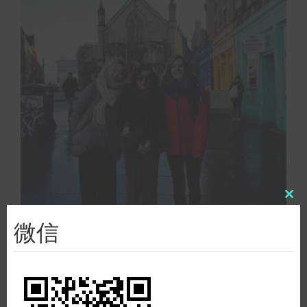
Clo
this
微信
mod