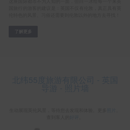
这座国际都市不为人知的一面，但白一冰给每一个来英
国旅行的游客的建议是：英国不仅有伦敦，真正具有英
伦特色的风景、习俗还需要到伦敦以外的地方去寻找！
了解更多
北纬55度旅游有限公司 - 英国
导游 - 照片墙
生动展现英伦风景，等待您去发现和体验。更多
照片
。
查到客人的
好评
。